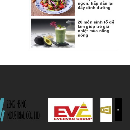
ngon, hấp dẫn lại
đầy dinh dưỡng
20 món sinh tố dễ
làm giúp trẻ giải
nhiệt mùa nắng
nóng
»