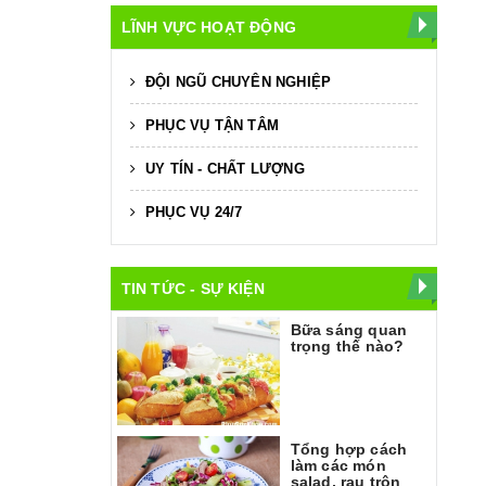
LĨNH VỰC HOẠT ĐỘNG
ĐỘI NGŨ CHUYÊN NGHIỆP
PHỤC VỤ TẬN TÂM
UY TÍN - CHẤT LƯỢNG
PHỤC VỤ 24/7
TIN TỨC - SỰ KIỆN
Bữa sáng quan
trọng thế nào?
Tổng hợp cách
làm các món
salad, rau trộn