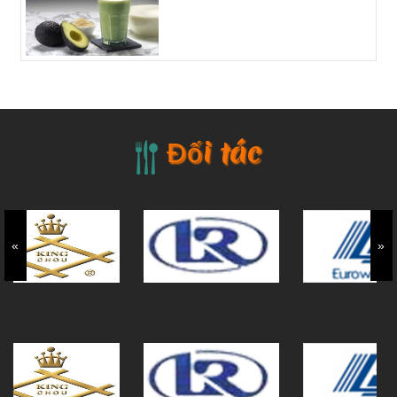
Đối tác
«
»