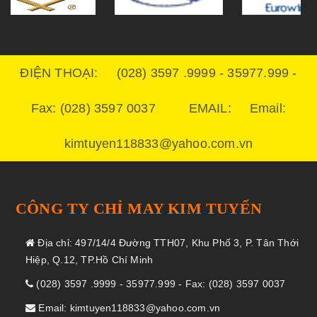
ĐIỆN THOẠI: (028) 3597 .9999 - 35977.999 -
Fax: (028) 3597 0037 EMAIL: Email:
kimtuyen118833@yahoo.com.vn
CÔNG TY CHỈ MAY KIM TUYẾN
Địa chỉ: 497/14/4 Đường TTH07, Khu Phố 3, P. Tân Thới
Hiệp, Q.12, TP.Hồ Chí Minh
(028) 3597 .9999 - 35977.999 - Fax: (028) 3597 0037
Email: kimtuyen118833@yahoo.com.vn